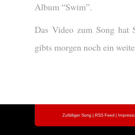
Album “Swim”.
Das Video zum Song hat 
gibts morgen noch ein weite
Zufälliger Song
|
RSS Feed
|
Impress