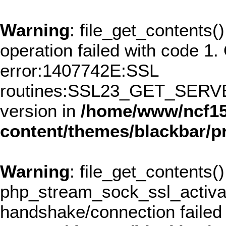
Warning
: file_get_contents()
operation failed with code 
error:1407742E:SSL
routines:SSL23_GET_SERVER
version in
/home/www/ncf15
content/themes/blackbar/
Warning
: file_get_contents()
php_stream_sock_ssl_activ
handshake/connection failed