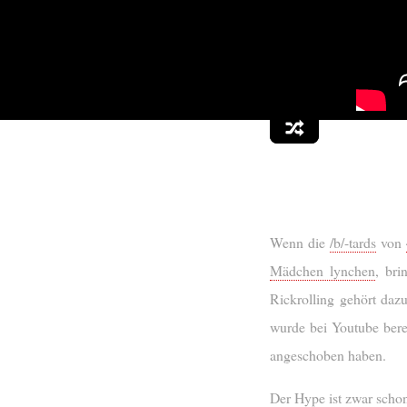
Wenn die
/b/-tards
von
Mädchen lynchen
, bri
Rickrolling gehört da
wurde bei Youtube bere
angeschoben haben.
Der Hype ist zwar schon