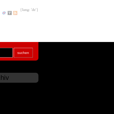
{lang: 'de'}
hiv