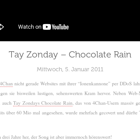
Tay Zonday – Chocolate Rain
Mittwoch, 5. Januar 2011
4Chan
nicht gerade Websites mit ihrer “Ionenkannone” per DDoS la
ngen sie bisweilen lustigen, sehenswerten Kram hervor. Neben Web
zu auch
Tay Zondays Chocolate Rain
, das von 4Chan-Usern massiv g
its über 60 Mio mal angesehen, wurde mehrfach gecovert und dürfte T
 drei Jahre her, der Song ist aber immernoch hörenswert!