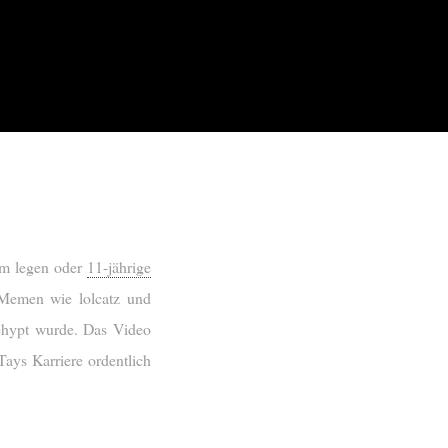
hm legen oder
11-jährige
-Memen wie lolcatz und
ehypt wurde. Das Video
ays Karriere ordentlich