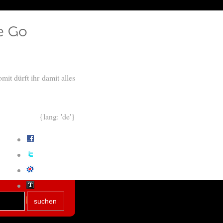
e Go
omit dürft ihr damit alles
{lang: 'de'}