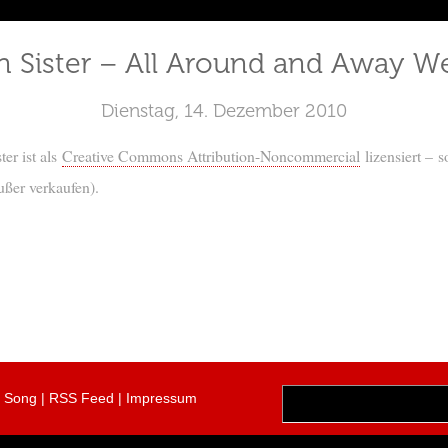
n Sister – All Around and Away W
Dienstag, 14. Dezember 2010
er ist als
Creative Commons Attribution-Noncommercial
lizensiert – s
ußer verkaufen).
r Song
|
RSS Feed
|
Impressum