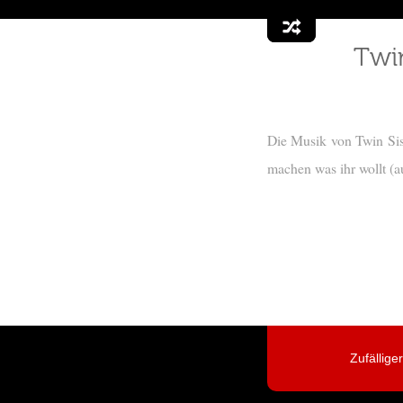
Twi
Die Musik von Twin Sist
machen was ihr wollt (a
Zufällige